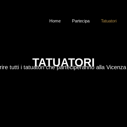
Home
Partecipa
Tatuatori
TATUATORI
ire tutti i tatuatori che parteciperanno alla
Vicenza