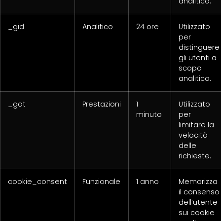
analitico.
_gid
Analitico
24 ore
Utilizzato
per
distinguere
gli utenti a
scopo
analitico.
_gat
Prestazioni
1
Utilizzato
minuto
per
limitare la
velocità
delle
richieste.
cookie_consent
Funzionale
1 anno
Memorizza
il consenso
dell’utente
sui cookie