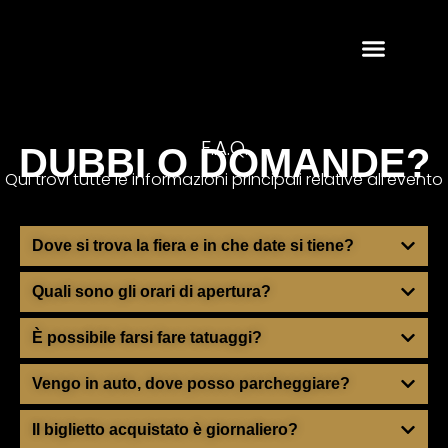
F.A.Q.
DUBBI O DOMANDE?
Qui trovi tutte le informazioni principali relative all’evento
Dove si trova la fiera e in che date si tiene?
Quali sono gli orari di apertura?
È possibile farsi fare tatuaggi?
Vengo in auto, dove posso parcheggiare?
Il biglietto acquistato è giornaliero?